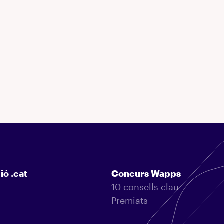
ió .cat
Concurs Wapps
10 consells clau
Premiats