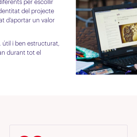
ferents per escollir
dentitat del projecte
tat d’aportar un valor
til i ben estructurat,
n durant tot el