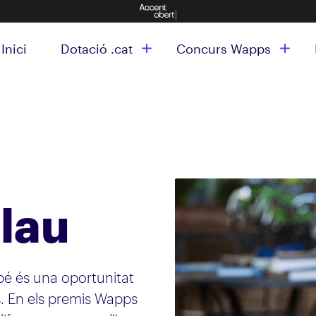
Inici
Dotació .cat
Concurs Wapps
clau
bé és una oportunitat
s. En els premis Wapps