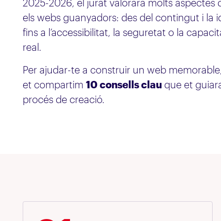
2025-2026, el jurat valorarà molts aspectes di
els webs guanyadors: des del contingut i la i
fins a l’accessibilitat, la seguretat o la capaci
real.
Per ajudar-te a construir un web memorable, ú
et compartim
10 consells clau
que et guiara
procés de creació.