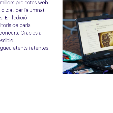
millors projectes web
ó .cat per l’alumnat
. En l’edició
toris de parla
 concurs. Gràcies a
ssible.
igueu atents i atentes!