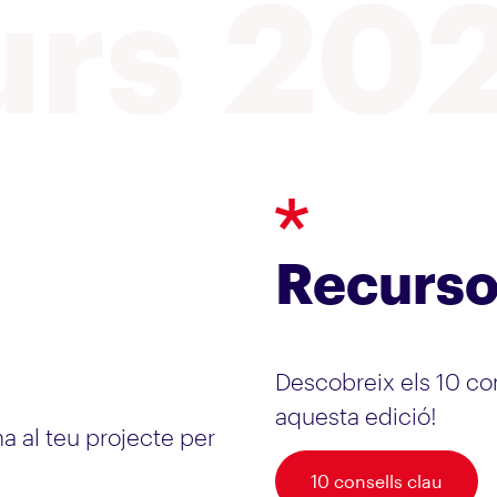
urs 20
Recurso
Descobreix els 10 con
aquesta edició!
a al teu projecte per
10 consells clau