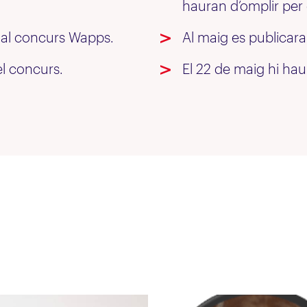
hauran d’omplir per 
s al concurs Wapps.
Al maig es publicaran
el concurs.
El 22 de maig hi hau