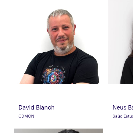
David Blanch
Neus B
CDMON
Saüc Estu