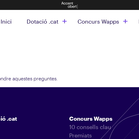
Inici
Dotació .cat
Concurs Wapps
spondre aquestes preguntes.
ió .cat
Concurs Wapps
10 consells clau
Premiats